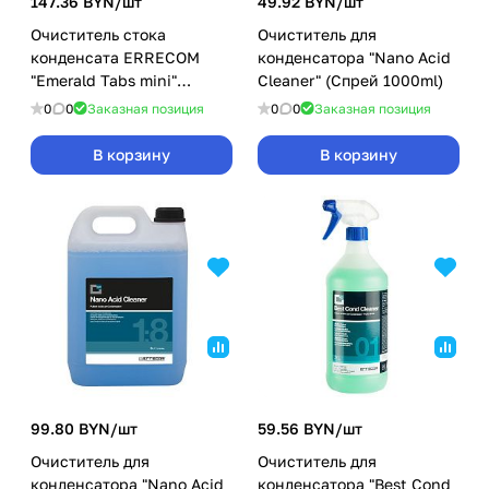
147.36 BYN/
шт
49.92 BYN/
шт
Очиститель стока
Очиститель для
конденсата ERRECOM
конденсатора "Nano Acid
"Emerald Tabs mini"
Cleaner" (Спрей 1000ml)
(таблетки 100шт)
0
0
Заказная позиция
0
0
Заказная позиция
В корзину
В корзину
99.80 BYN/
шт
59.56 BYN/
шт
Очиститель для
Очиститель для
конденсатора "Nano Acid
конденсатора "Best Cond