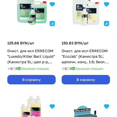
125.68 BYN/
шт
150.83 BYN/
шт
Очист. для исп ERRECOM
Очист. для исп ERRECOM
"Luxedo/Killer Bact Liquid"
"EcoJab" (Канистра 5L;
(Канистра 5L; щел р-р,
щелочн. конц. 1:6; биол.
конц. 1:1)
разложимый)
0
0
Заказная позиция
0
0
Заказная позиция
В корзину
В корзину