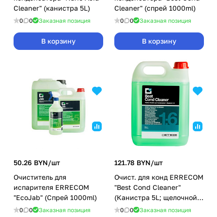
Cleaner" (канистра 5L)
Cleaner" (спрей 1000ml)
0
0
Заказная позиция
0
0
Заказная позиция
В корзину
В корзину
50.26 BYN/
шт
121.78 BYN/
шт
Очиститель для
Очист. для конд ERRECOM
испарителя ERRECOM
"Best Cond Cleaner"
"EcoJab" (Спрей 1000ml)
(Канистра 5L; щелочной
концентрат 1:6)
0
0
Заказная позиция
0
0
Заказная позиция