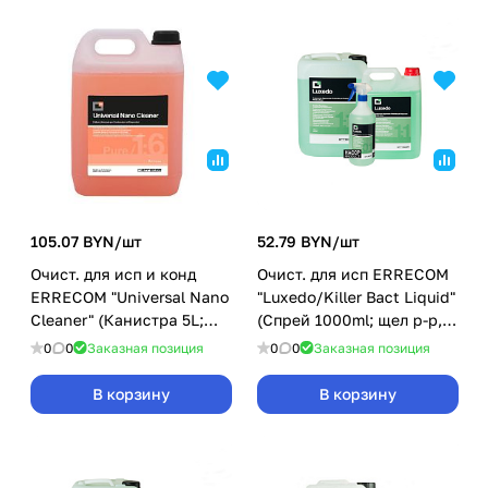
105.07 BYN/
шт
52.79 BYN/
шт
Очист. для исп и конд
Очист. для исп ERRECOM
ERRECOM "Universal Nano
"Luxedo/Killer Bact Liquid"
Cleaner" (Канистра 5L;
(Спрей 1000ml; щел р-р,
щел. конц. 1:6)
гот к прим)
0
0
Заказная позиция
0
0
Заказная позиция
В корзину
В корзину