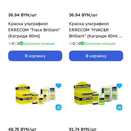
36.94 BYN/
шт
36.94 BYN/
шт
Краска ультрафиол
Краска ультрафиол
ERRECOM "Trace Brilliant"
ERRECOM "HVAC&R
(Катридж 60ml)
Brilliant" (Катридж 60ml с
адапт SAE 1/4 и 5/16)
0
0
Заказная позиция
0
0
Заказная позиция
В корзину
В корзину
48.76 BYN/
шт
91.74 BYN/
шт