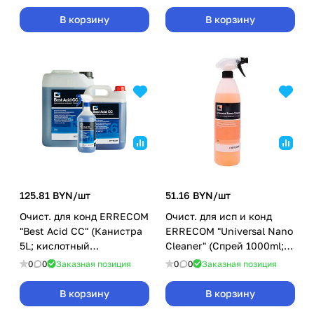
В корзину
В корзину
125.81 BYN/
шт
51.16 BYN/
шт
Очист. для конд ERRECOM
Очист. для исп и конд
"Best Acid CC" (Канистра
ERRECOM "Universal Nano
5L; кислотный
Cleaner" (Спрей 1000ml;
концентрат 1:6)
щелочной р-р, гот к прим)
0
0
Заказная позиция
0
0
Заказная позиция
В корзину
В корзину