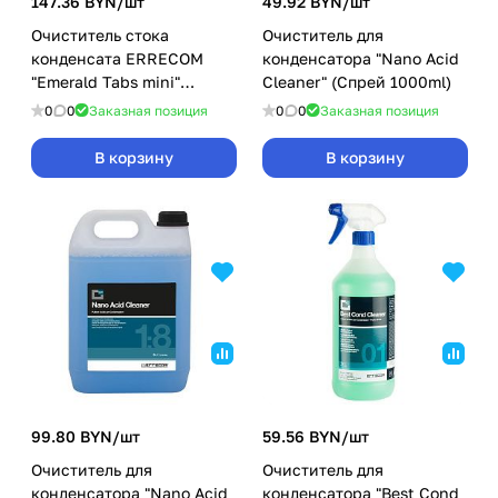
147.36 BYN/
шт
49.92 BYN/
шт
Очиститель стока
Очиститель для
конденсата ERRECOM
конденсатора "Nano Acid
"Emerald Tabs mini"
Cleaner" (Спрей 1000ml)
(таблетки 100шт)
0
0
Заказная позиция
0
0
Заказная позиция
В корзину
В корзину
99.80 BYN/
шт
59.56 BYN/
шт
Очиститель для
Очиститель для
конденсатора "Nano Acid
конденсатора "Best Cond