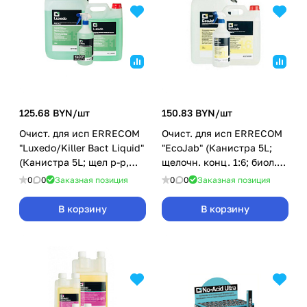
125.68 BYN/
шт
150.83 BYN/
шт
Очист. для исп ERRECOM
Очист. для исп ERRECOM
"Luxedo/Killer Bact Liquid"
"EcoJab" (Канистра 5L;
(Канистра 5L; щел р-р,
щелочн. конц. 1:6; биол.
конц. 1:1)
разложимый)
0
0
Заказная позиция
0
0
Заказная позиция
В корзину
В корзину