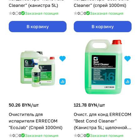
Cleaner" (канистра 5L)
Cleaner" (спрей 1000ml)
0
0
Заказная позиция
0
0
Заказная позиция
В корзину
В корзину
50.26 BYN/
шт
121.78 BYN/
шт
Очиститель для
Очист. для конд ERRECOM
испарителя ERRECOM
"Best Cond Cleaner"
"EcoJab" (Спрей 1000ml)
(Канистра 5L; щелочной
концентрат 1:6)
0
0
Заказная позиция
0
0
Заказная позиция