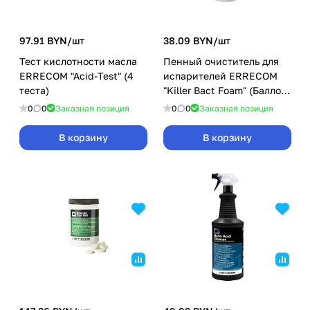
97.91 BYN/
шт
38.09 BYN/
шт
Тест кислотности масла
Пенный очиститель для
ERRECOM "Acid-Test" (4
испарителей ERRECOM
теста)
"Killer Bact Foam" (Баллон
400ml)
0
0
Заказная позиция
0
0
Заказная позиция
В корзину
В корзину