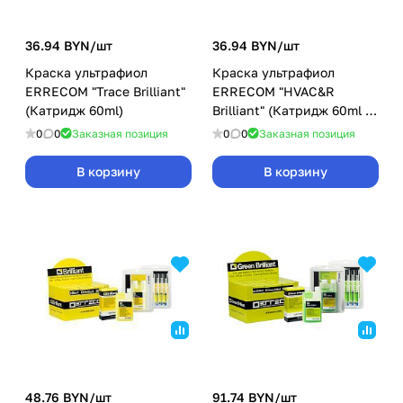
36.94 BYN/
шт
36.94 BYN/
шт
Краска ультрафиол
Краска ультрафиол
ERRECOM "Trace Brilliant"
ERRECOM "HVAC&R
(Катридж 60ml)
Brilliant" (Катридж 60ml с
адапт SAE 1/4 и 5/16)
0
0
Заказная позиция
0
0
Заказная позиция
В корзину
В корзину
48.76 BYN/
шт
91.74 BYN/
шт