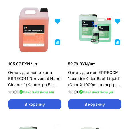
105.07 BYN/
шт
52.79 BYN/
шт
Очист. для исп и конд
Очист. для исп ERRECOM
ERRECOM "Universal Nano
"Luxedo/Killer Bact Liquid"
Cleaner" (Канистра 5L;
(Спрей 1000ml; щел р-р,
щел. конц. 1:6)
гот к прим)
0
0
Заказная позиция
0
0
Заказная позиция
В корзину
В корзину