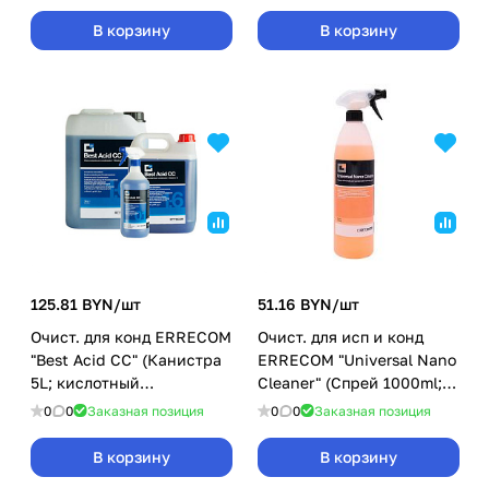
В корзину
В корзину
125.81 BYN/
шт
51.16 BYN/
шт
Очист. для конд ERRECOM
Очист. для исп и конд
"Best Acid CC" (Канистра
ERRECOM "Universal Nano
5L; кислотный
Cleaner" (Спрей 1000ml;
концентрат 1:6)
щелочной р-р, гот к прим)
0
0
Заказная позиция
0
0
Заказная позиция
В корзину
В корзину