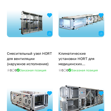
Смесительный узел HORT
Климатические
для вентиляции
установки HORT для
(наружное исполнение)
медицинских
учреждений
0
0
Заказная позиция
0
0
Заказная позиция