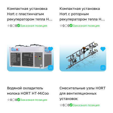
Компактная установка
Компактная установка
Hort с пластинчатым
Hort с роторным
рекуператором тепла HT
рекуператором тепла HT
STIL-P
STIL-R
0
0
Заказная позиция
0
0
Заказная позиция
Водяной охладитель
Смесительные узлы HORT
молока HORT HT-MiCoo
для вентиляционных
установок
0
0
Заказная позиция
0
0
Заказная позиция