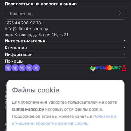
Подписаться
на новости и акции
политикой конфиденциальности
+375 44 798-92-78
info@climate-shop.by
пер. Козлова, д. 6, пом 1Н, к. 21
Интернет-магазин
Компания
Информация
Помощь
© 2026 Климат шоп: интернет-гипермаркет климатической
Файлы cookie
техники
Настройка cookie
Для обеспечения удобства пользователей на сайте
Конфиденциальность
Оферта
Политика cookie
climate-shop.by
используются файлы cookie.
Подробнее об этом вы можете узнать в
Политике в
отношении обработки файлов cookie.
На информационном ресурсе применяются
рекомендательные
технологии
.