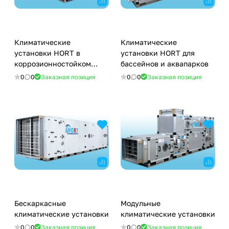
Климатические
Климатические
установки HORT в
установки HORT для
коррозионностойком
бассейнов и аквапарков
исполнении
0
0
Заказная позиция
0
0
Заказная позиция
Бескаркасные
Модульные
климатические установки
климатические установки
0
0
Заказная позиция
0
0
Заказная позиция