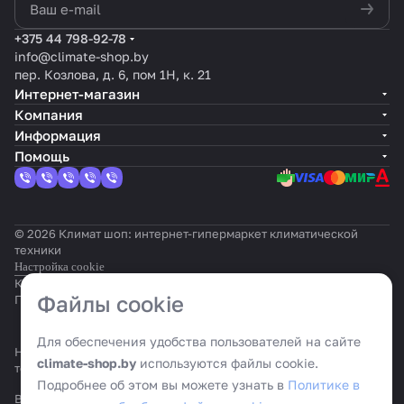
политикой конфиденциальности
+375 44 798-92-78
info@climate-shop.by
пер. Козлова, д. 6, пом 1Н, к. 21
Интернет-магазин
Компания
Информация
Помощь
© 2026 Климат шоп: интернет-гипермаркет климатической
техники
Настройка cookie
Конфиденциальность
Оферта
Файлы cookie
Политика cookie
Для обеспечения удобства пользователей на сайте
На информационном ресурсе применяются
рекомендательные
climate-shop.by
используются файлы cookie.
технологии
.
Подробнее об этом вы можете узнать в
Политике в
Все ресурсы сайта climate-shop.by, включая (но не