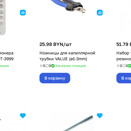
25.98 BYN/
шт
51.79
ионера
Ножницы для капиллярной
Набор 
T-3999
трубки VALUE (ø1-3mm)
резино
зиция
0
0
Заказная позиция
0
0
В корзину
В ко