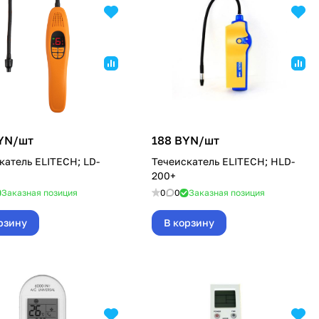
YN/
шт
188 BYN/
шт
катель ELITECH; LD-
Течеискатель ELITECH; HLD-
200+
Заказная позиция
0
0
Заказная позиция
рзину
В корзину