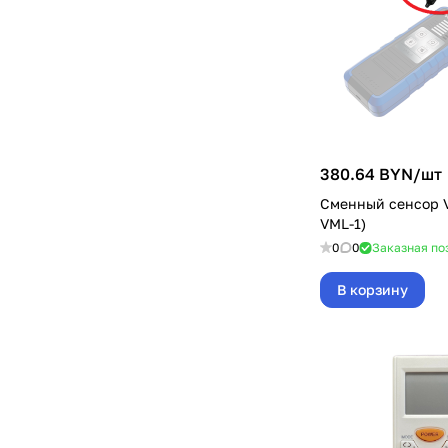
380.64 BYN/
шт
Сменный сенсор V
VML-1)
0
0
Заказная по
В корзину