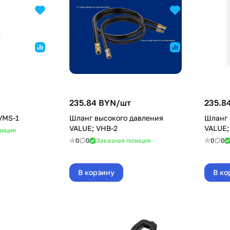
235.84 BYN/
шт
235.8
VMS-1
Шланг высокого давления
Шланг 
VALUE; VHB-2
VALUE;
зиция
0
0
Заказная позиция
0
0
В корзину
В ко