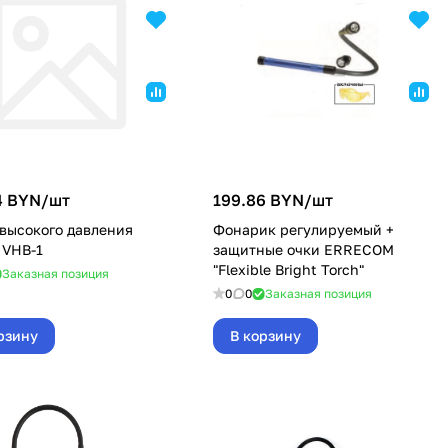
4 BYN/
шт
199.86 BYN/
шт
высокого давления
Фонарик регулируемый +
 VHB-1
защитные очки ERRECOM
"Flexible Bright Torch"
Заказная позиция
0
0
Заказная позиция
рзину
В корзину