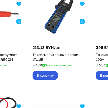
213.13 BYN/
шт
396 B
нструмент
Токоизмерительные клещи
Течеис
ERRECOM
VALUE
100+
зиция
0
0
Заказная позиция
0
0
В корзину
В ко