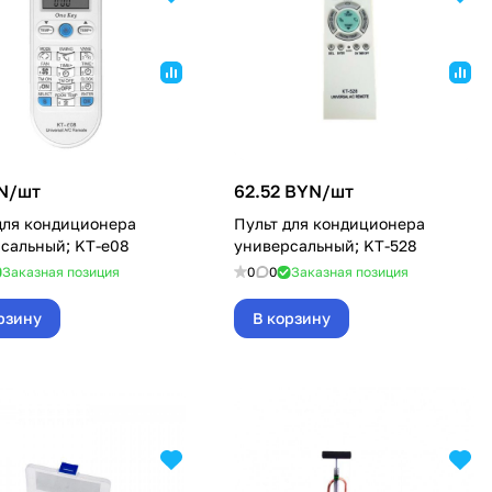
N/
шт
62.52 BYN/
шт
для кондиционера
Пульт для кондиционера
сальный; KT-e08
универсальный; KT-528
Заказная позиция
0
0
Заказная позиция
рзину
В корзину