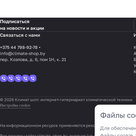
Подписаться
на новости и акции
Связаться с нами
+375 44 798-92-78
К
info@climate-shop.by
пер. Козлова, д. 6, пом 1Н, к. 21
У
© 2026 Климат шоп: интернет-гипермаркет климатической техники
Настройка cookie
Файлы co
На информационном ресурсе применяются
рекомендательные техн
Для обеспечен
файлы cookie.
Все ресурсы сайта climate-shop.by, включая (но не ограничиваясь)