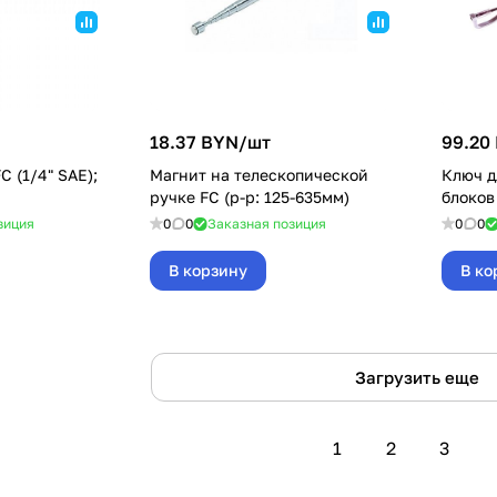
18.37 BYN/
шт
99.20
 (1/4" SAE);
Магнит на телескопической
Ключ д
ручке FC (р-р: 125-635мм)
блоков
зиция
0
0
Заказная позиция
0
0
В корзину
В ко
Загрузить еще
1
2
3