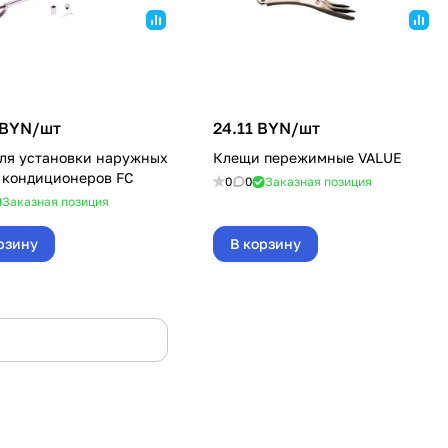
 BYN/
шт
24.11 BYN/
шт
ля установки наружных
Клещи пережимные VALUE
 кондиционеров FC
0
0
Заказная позиция
Заказная позиция
рзину
В корзину