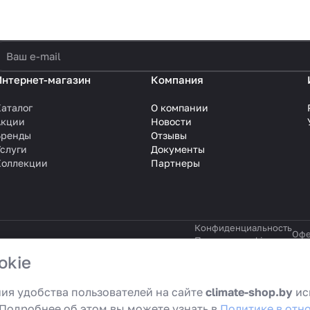
политикой конфиденциальности
Интернет-магазин
Компания
аталог
О компании
Акции
Новости
Бренды
Отзывы
слуги
Документы
Коллекции
Партнеры
Конфиденциальность
Офе
Политика cookie
okie
ологии
.
ия удобства пользователей на сайте
climate-shop.by
ис
 Подробнее об этом вы можете узнать в
Политике в отн
 текстовую, графическую, фотографическую и видео информацию, стр