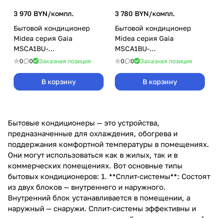
3 970 BYN/
компл.
3 780 BYN/
компл.
Бытовой кондиционер
Бытовой кондиционер
Midea серия Gaia
Midea серия Gaia
MSCA1BU-
MSCA1BU-
12HRFN8/MOX230-
09HRFN8/MOX230-
0
0
Заказная позиция
0
0
Заказная позиция
12HFN8-Q/GAIA-D53
09HFN8-Q/GAIA-D53
В корзину
В корзину
Бытовые кондиционеры — это устройства,
предназначенные для охлаждения, обогрева и
поддержания комфортной температуры в помещениях.
Они могут использоваться как в жилых, так и в
коммерческих помещениях. Вот основные типы
бытовых кондиционеров: 1. **Сплит-системы**: Состоят
из двух блоков — внутреннего и наружного.
Внутренний блок устанавливается в помещении, а
наружный — снаружи. Сплит-системы эффективны и