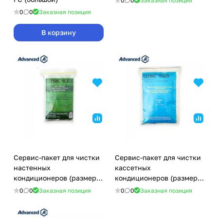
0
0
Заказная позиция
0
0
Заказная позиция
В корзину
Сервис-пакет для чистки
Сервис-пакет для чистки
настенных
кассетных
кондиционеров (размер L
кондиционеров (размер
1100x450)
M 650x650)
0
0
Заказная позиция
0
0
Заказная позиция