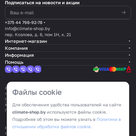
Подписаться
на новости и акции
политикой конфиденциальности
+375 44 798-92-78
info@climate-shop.by
пер. Козлова, д. 6, пом 1Н, к. 21
Интернет-магазин
Компания
Информация
Помощь
© 2026 Климат шоп: интернет-гипермаркет климатической
Файлы cookie
техники
Настройка cookie
Для обеспечения удобства пользователей на сайте
Конфиденциальность
Оферта
Политика cookie
climate-shop.by
используются файлы cookie.
Подробнее об этом вы можете узнать в
Политике в
отношении обработки файлов cookie.
На информационном ресурсе применяются
рекомендательные
технологии
.