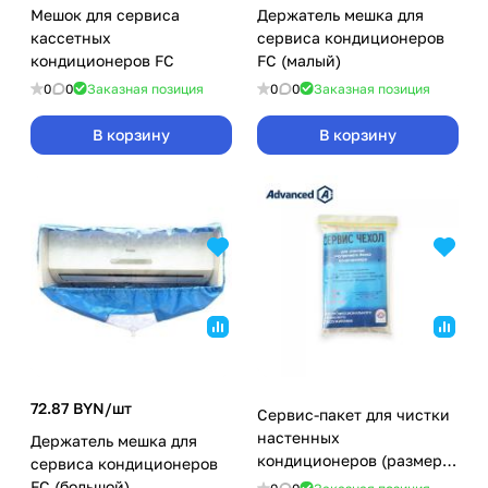
Мешок для сервиса
Держатель мешка для
кассетных
сервиса кондиционеров
кондиционеров FC
FC (малый)
0
0
Заказная позиция
0
0
Заказная позиция
В корзину
В корзину
72.87 BYN/
шт
Сервис-пакет для чистки
настенных
Держатель мешка для
кондиционеров (размер
сервиса кондиционеров
M 930x450)
FC (большой)