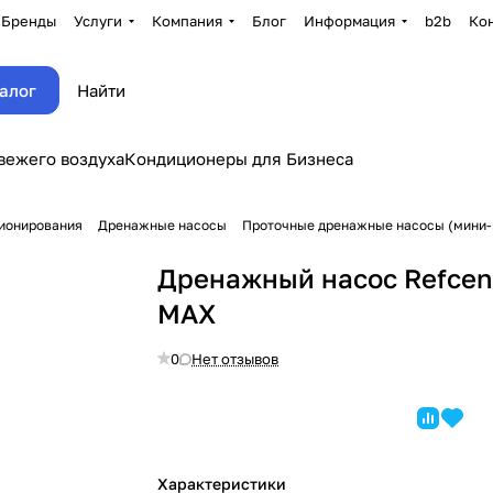
Бренды
Услуги
Компания
Блог
Информация
b2b
Ко
алог
вежего воздуха
Кондиционеры для Бизнеса
ционирования
Дренажные насосы
Проточные дренажные насосы (мини
Дренажный насос Refcen
MAX
0
Нет отзывов
Характеристики