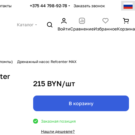
+375 44 798-92-78
Заказать звонок
нтакты
Каталог
Войти
Сравнение
Избранное
Корзина
-помпы)
Дренажный насос Refcenter MAX
ter
215 BYN/
шт
В корзину
Заказная позиция
Нашли дешевле?