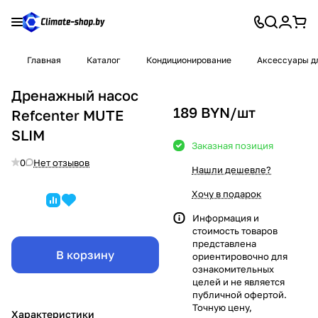
Главная
Каталог
Кондиционирование
Аксессуары д
Дренажный насос
189 BYN/
шт
Refcenter MUTE
SLIM
Заказная позиция
0
Нет отзывов
Нашли дешевле?
Хочу в подарок
Информация и
стоимость товаров
представлена
В корзину
ориентировочно для
ознакомительных
целей и не является
публичной офертой.
Точную цену,
Характеристики