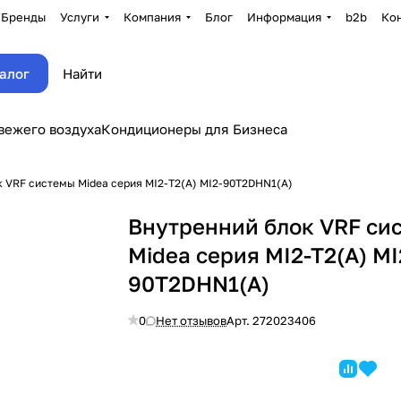
Бренды
Услуги
Компания
Блог
Информация
b2b
Ко
алог
вежего воздуха
Кондиционеры для Бизнеса
к VRF системы Midea серия MI2-T2(A) MI2-90T2DHN1(A)
Внутренний блок VRF си
Midea серия MI2-T2(A) MI
90T2DHN1(A)
0
Нет отзывов
Арт.
272023406