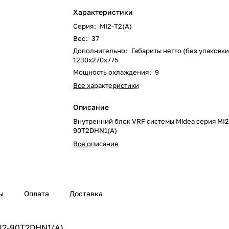
Характеристики
Серия
:
MI2-T2(A)
Вес
:
37
Дополнительно
:
Габариты нетто (без упаковки
1230x270x775
Мощность охлаждения
:
9
Все характеристики
Описание
Внутренний блок VRF системы Midea серия MI2
90T2DHN1(A)
Все описание
ы
Оплата
Доставка
MI2-90T2DHN1(A)