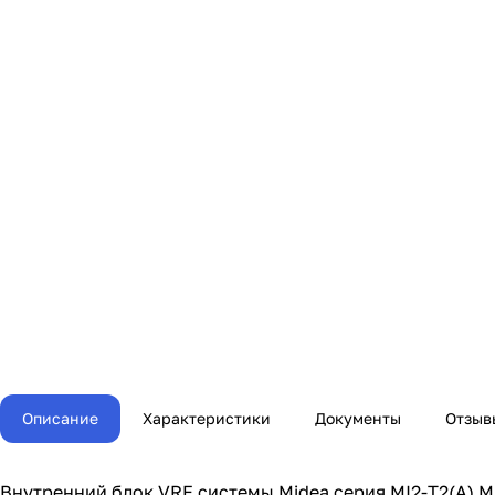
Описание
Характеристики
Документы
Отзыв
Внутренний блок VRF системы Midea серия MI2-T2(A) 