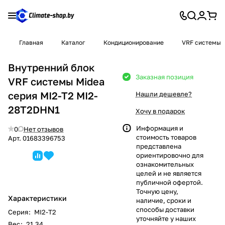
Главная
Каталог
Кондиционирование
VRF системы
Внутренний блок
Заказная позиция
VRF системы Midea
серия MI2-T2 MI2-
Нашли дешевле?
28T2DHN1
Хочу в подарок
Информация и
0
Нет отзывов
стоимость товаров
Арт.
01683396753
представлена
ориентировочно для
ознакомительных
целей и не является
публичной офертой.
Точную цену,
Характеристики
наличие, сроки и
способы доставки
Серия
:
MI2-T2
уточняйте у наших
Вес
:
21.34