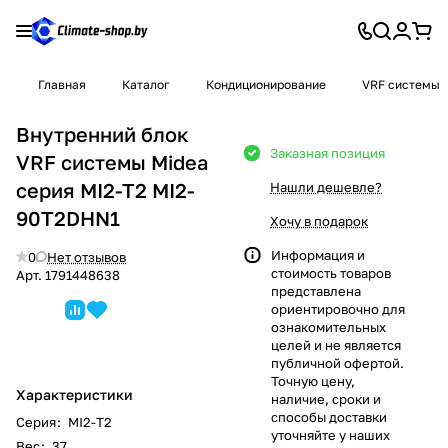
Главная
Каталог
Кондиционирование
VRF системы
Внутренний блок
Заказная позиция
VRF системы Midea
серия MI2-T2 MI2-
Нашли дешевле?
90T2DHN1
Хочу в подарок
Информация и
0
Нет отзывов
стоимость товаров
Арт.
1791448638
представлена
ориентировочно для
ознакомительных
целей и не является
публичной офертой.
Точную цену,
Характеристики
наличие, сроки и
способы доставки
Серия
:
MI2-T2
уточняйте у наших
Вес
:
37