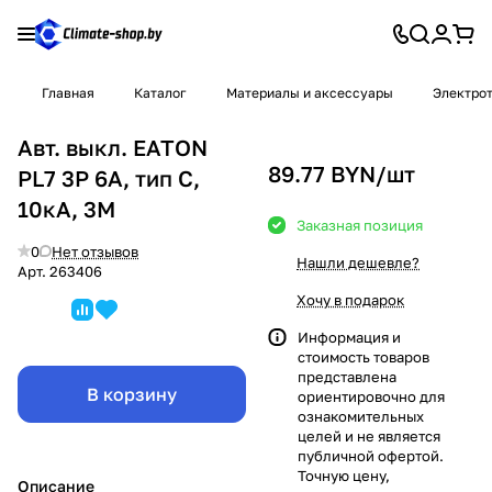
Главная
Каталог
Материалы и аксессуары
Электро
Авт. выкл. EATON
89.77 BYN/
шт
PL7 3P 6A, тип С,
10кА, 3М
Заказная позиция
0
Нет отзывов
Нашли дешевле?
Арт.
263406
Хочу в подарок
Информация и
стоимость товаров
представлена
В корзину
ориентировочно для
ознакомительных
целей и не является
публичной офертой.
Точную цену,
Описание