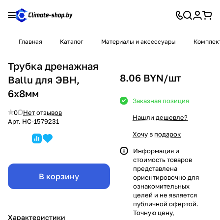
Главная
Каталог
Материалы и аксессуары
Комплек
Трубка дренажная
8.06 BYN/
шт
Ballu для ЭВН,
6х8мм
Заказная позиция
0
Нет отзывов
Нашли дешевле?
Арт.
НС-1579231
Хочу в подарок
Информация и
стоимость товаров
представлена
В корзину
ориентировочно для
ознакомительных
целей и не является
публичной офертой.
Точную цену,
Характеристики