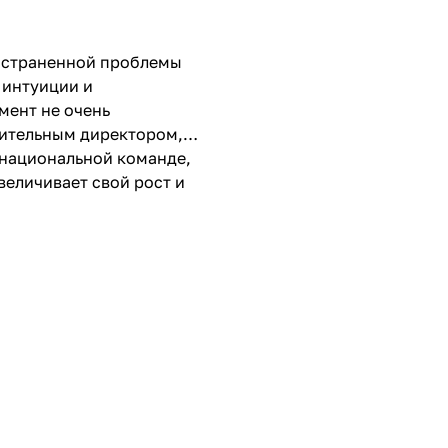
ространенной проблемы
 интуиции и
мент не очень
нительным директором,
онациональной команде,
величивает свой рост и