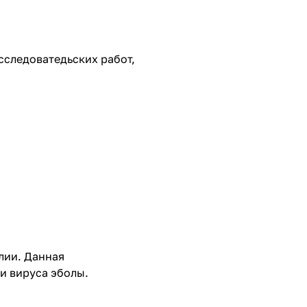
сследоватедьских работ,
лии. Данная
и вируса эболы.