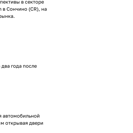
пективы в секторе
 в Сончино (CR), на
рынка.
два года после
я автомобильной
ым открывая двери