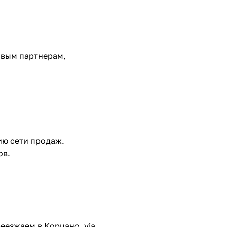
овым партнерам,
ию сети продаж.
ов.
еезжаем в Корцано, via