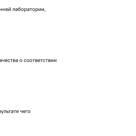
енней лаборатории,
ачества о соответствии
зультате чего