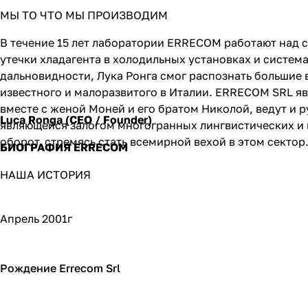
МЫ ТО ЧТО МЫ ПРОИЗВОДИМ
В течение 15 лет лаборатории ERRECOM работают над
утечки хладагента в холодильных установках и систе
дальновидности, Лука Ронга смог распознать большие 
известного и малоразвитого в Италии. ERRECOM SRL я
вместе с женой Моней и его братом Николой, ведут и
Luca Ronga (CEO / Founder)
являющейся залогом многогранных лингвистических и 
оборот, стремясь стать всемирной вехой в этом сектор
БИОГРАФИЯ ERRECOM
НАША ИСТОРИЯ
Апрель 2001г
Рождение Errecom Srl