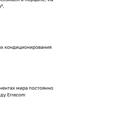
².
мах кондиционирования
инентах мира постоянно
нду Errecom