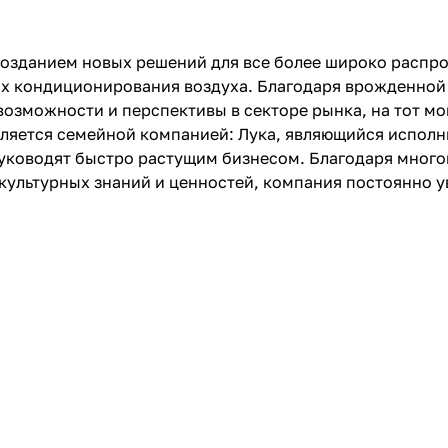
 созданием новых решений для все более широко расп
мах кондиционирования воздуха. Благодаря врожденной
возможности и перспективы в секторе рынка, на тот мо
вляется семейной компанией: Лука, являющийся испол
 руководят быстро растущим бизнесом. Благодаря мног
культурных знаний и ценностей, компания постоянно у
.